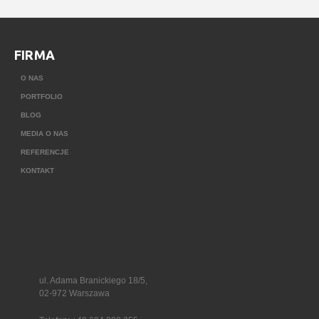
FIRMA
O NAS
PORTFOLIO
BLOG
MEDIA O NAS
REFERENCJE
KONTAKT
ul. Adama Branickiego 18/5,
02-972 Warszawa