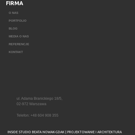
FIRMA
O NAS
PORTFOLIO
BLOG
MEDIA O NAS
REFERENCJE
KONTAKT
ul. Adama Branickiego 18/5,
02-972 Warszawa
Telefon:
+48 604 908 355
INSIDE STUDIO BEATA NOWAK-GDAK | PROJEKTOWANIE I ARCHITEKTURA