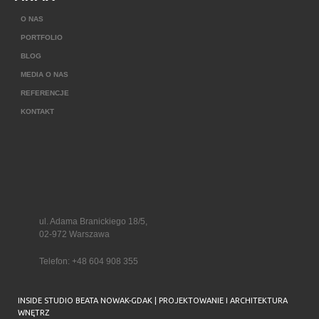
O NAS
PORTFOLIO
BLOG
MEDIA O NAS
REFERENCJE
KONTAKT
ul. Adama Branickiego 18/5,
02-972 Warszawa
Telefon:
+48 604 908 355
INSIDE STUDIO BEATA NOWAK-GDAK | PROJEKTOWANIE I ARCHITEKTURA
WNĘTRZ