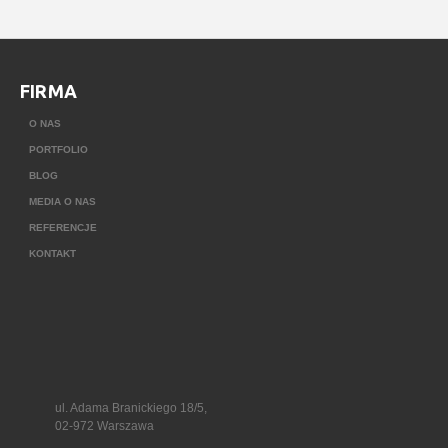
FIRMA
O NAS
PORTFOLIO
BLOG
MEDIA O NAS
REFERENCJE
KONTAKT
ul. Adama Branickiego 18/5,
02-972 Warszawa