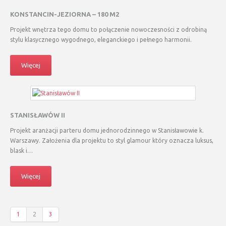
KONSTANCIN-JEZIORNA – 180 M2
Projekt wnętrza tego domu to połączenie nowoczesności z odrobiną
stylu klasycznego wygodnego, eleganckiego i pełnego harmonii.
Więcej
STANISŁAWÓW II
Projekt aranżacji parteru domu jednorodzinnego w Stanisławowie k.
Warszawy. Założenia dla projektu to styl glamour który oznacza luksus,
blask i…
Więcej
1
2
3