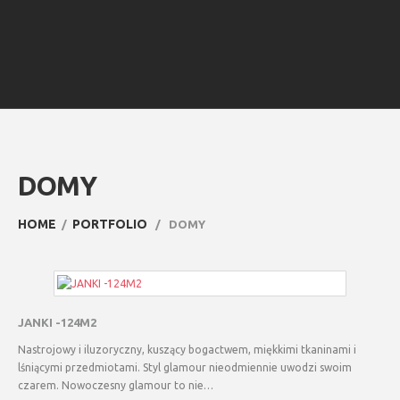
DOMY
HOME
PORTFOLIO
DOMY
JANKI -124M2
Nastrojowy i iluzoryczny, kuszący bogactwem, miękkimi tkaninami i
lśniącymi przedmiotami. Styl glamour nieodmiennie uwodzi swoim
czarem. Nowoczesny glamour to nie…